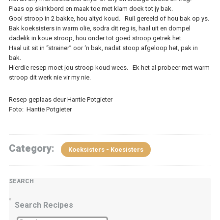
Plaas op skinkbord en maak toe met klam doek tot jy bak.
Gooi stroop in 2 bakke, hou altyd koud. Ruil gereeld of hou bak op ys.
Bak koeksisters in warm olie, sodra dit reg is, haal uit en dompel
dadelik in koue stroop, hou onder tot goed stroop getrek het.
Haal uit sit in “strainer” oor ‘n bak, nadat stoop afgeloop het, pak in
bak.
Hierdie resep moet jou stroop koud wees. Ek het al probeer met warm
stroop dit werk nie vir my nie.
Resep geplaas deur Hantie Potgieter
Foto: Hantie Potgieter
Category:
Koeksisters - Koesisters
SEARCH
Search Recipes