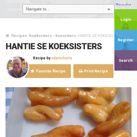
Login
Recipes
Koeksisters - Koesisters
HANTIE SE KOEKSISTERS
/
/
/
Register
HANTIE SE KOEKSISTERS
Recipe by
adamcloete
Search
Favorite Recipe
Print Recipe