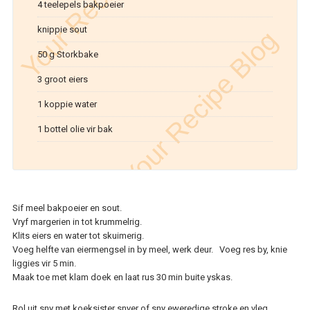
4 teelepels bakpoeier
knippie sout
50 g Storkbake
3 groot eiers
1 koppie water
1 bottel olie vir bak
Sif meel bakpoeier en sout.
Vryf margerien in tot krummelrig.
Klits eiers en water tot skuimerig.
Voeg helfte van eiermengsel in by meel, werk deur. Voeg res by, knie
liggies vir 5 min.
Maak toe met klam doek en laat rus 30 min buite yskas.
Rol uit sny met koeksister snyer of sny eweredige stroke en vleg.