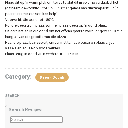
Plaas dit op ‘n warm plek om te rys totdat dit in volume verdubbel het
(dit neem gewoonlik 1 tot 1.5 uur, afhangende van die temperatuur (‘n
paar minute in die son kan help).
Voorverhit die oond tot 180°C.
Rol die deeg uit in pizza vorm en plaas deeg op ‘n oond plaat.
Sit eers net so in die oond om net effens gaar te word, ongeveer 10 min
hang af van die grootte van die pizza.
Haal die pizza basisse uit, smeer met tamatie pasta en plaas al jou
vulsels en souse op soos verkies.
Plaas terug in oond vir ‘n verdere 10 – 15 min.
Category:
Deeg - Dough
SEARCH
Search Recipes