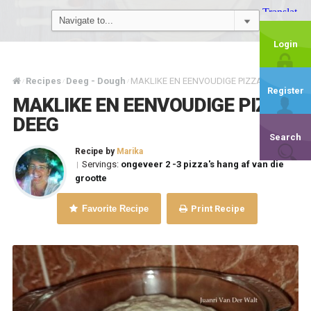
Login
Recipes
Deeg - Dough
MAKLIKE EN EENVOUDIGE PIZZA DEEG
/
/
/
Register
MAKLIKE EN EENVOUDIGE PIZZA
DEEG
Search
Recipe by
Marika
Servings:
ongeveer 2 -3 pizza's hang af van die
|
grootte
Favorite Recipe
Print Recipe