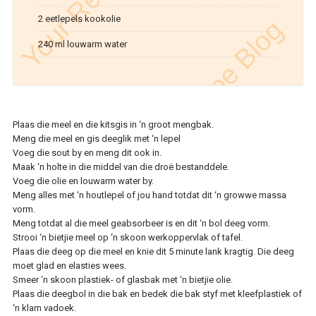
2 eetlepels kookolie
240 ml louwarm water
Plaas die meel en die kitsgis in ‘n groot mengbak.
​Meng die meel en gis deeglik met ‘n lepel
​Voeg die sout by en meng dit ook in.
​Maak ‘n holte in die middel van die droë bestanddele.
​Voeg die olie en louwarm water by.
​Meng alles met ‘n houtlepel of jou hand totdat dit ‘n growwe massa
vorm.
​Meng totdat al die meel geabsorbeer is en dit ‘n bol deeg vorm.
​Strooi ‘n bietjie meel op ‘n skoon werkoppervlak of tafel.
​Plaas die deeg op die meel en knie dit 5 minute lank kragtig. Die deeg
moet glad en elasties wees.
​Smeer ‘n skoon plastiek- of glasbak met ‘n bietjie olie.
​Plaas die deegbol in die bak en ​bedek die bak styf met kleefplastiek of
‘n klam vadoek.