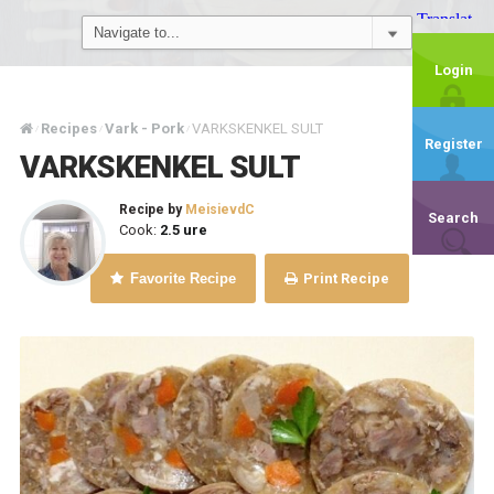
Login
Recipes
Vark - Pork
VARKSKENKEL SULT
/
/
/
Register
VARKSKENKEL SULT
Recipe by
MeisievdC
Search
Cook:
2.5 ure
Favorite Recipe
Print Recipe