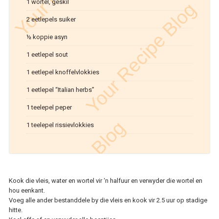
1 wortel, geskil
2 eetlepels suiker
½ koppie asyn
1 eetlepel sout
1 eetlepel knoffelvlokkies
1 eetlepel “Italian herbs”
1 teelepel peper
1 teelepel rissievlokkies
Kook die vleis, water en wortel vir ‘n halfuur en verwyder die wortel en
hou eenkant.
Voeg alle ander bestanddele by die vleis en kook vir 2.5 uur op stadige
hitte.