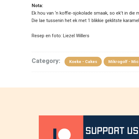
Nota:
Ek hou van ‘n koffie-sjokolade smaak, so ek’t in di
Die lae tussenin het ek met 1 blikkie geklitste ka
Resep en foto: Liezel Willers
Category:
Koeke - Cakes
Mikrogolf - Mi