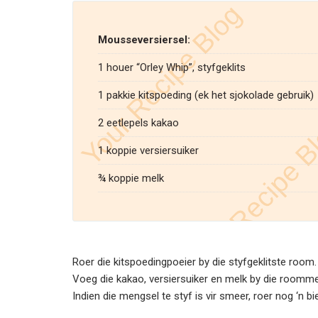
Mousseversiersel:
1 houer “Orley Whip”, styfgeklits
1 pakkie kitspoeding (ek het sjokolade gebruik)
2 eetlepels kakao
1 koppie versiersuiker
¾ koppie melk
Roer die kitspoedingpoeier by die styfgeklitste room.
Voeg die kakao, versiersuiker en melk by die roomme
Indien die mengsel te styf is vir smeer, roer nog ‘n bie