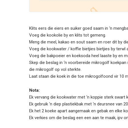
Klits eers die eiers en suiker goed saam in ‘n mengba
Voeg die kookolie by en klits tot gemeng.
Meng die meel, kakao en sout saam en roer dit by di
Voeg die kookwater / koffie bietjies bietjies by terw
Voeg die bakpoeier en koeksoda heel laaste by en me
Skep die beslag in ‘n voorbereide mikrogolf koekpan (
die mikrogolf op vol sterkte.
Laat staan die koek in die toe mikrogolfoond vir 10 mi
Nota:
Ek vervang die kookwater met ‘n koppie sterk swart k
Ek gebruik ‘n diep plastiekbak met ‘n deursnee van 
Ek het 2 koeke apart aangemaak en gebak en elke koe
Ek verkies om die beslag een een aan te maak, ipv om