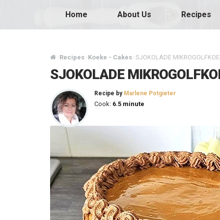
Home
About Us
Recipes
Recipes
Koeke - Cakes
SJOKOLADE MIKROGOLFKOE
/
/
/
SJOKOLADE MIKROGOLFKO
Recipe by
Marlene Potgieter
Cook:
6.5 minute