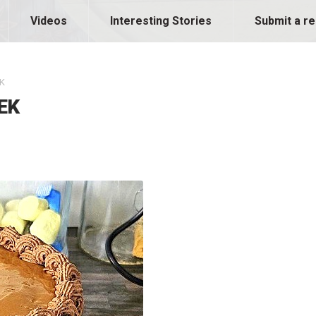
Videos
Interesting Stories
Submit a re
K
EK