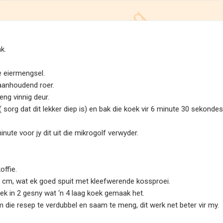
k.
e eiermengsel.
l aanhoudend roer.
ng vinnig deur.
 sorg dat dit lekker diep is) en bak die koek vir 6 minute 30 sekondes
nute voor jy dit uit die mikrogolf verwyder.
offie.
20 cm, wat ek goed spuit met kleefwerende kossproei.
k in 2 gesny wat ‘n 4 laag koek gemaak het.
 die resep te verdubbel en saam te meng, dit werk net beter vir my.