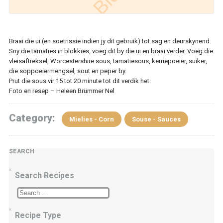
Braai die ui (en soetrissie indien jy dit gebruik) tot sag en deurskynend.
Sny die tamaties in blokkies, voeg dit by die ui en braai verder. Voeg die
vleisaftreksel, Worcestershire sous, tamatiesous, kerriepoeier, suiker,
die soppoeiermengsel, sout en peper by.
Prut die sous vir 15 tot 20 minute tot dit verdik het.
Foto en resep – Heleen Brümmer Nel
Category:
Mielies - Corn
Souse - Sauces
SEARCH
Search Recipes
Recipe Type