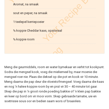
Aromat, na smaak
sout en peper, na smaak
1 teelepel kerriepoeier
½ koppie Cheddar kaas, opsionaal
½ koppie room
Meng die geurmiddels, room en water bymekaar en verhit tot kookpunt.
Sodra die mengsel kook, voeg die mieliemeel by, maar moenie die
mengsel roer nie. Plaas die deksel op die pot en kook vir 10 minute.
Meng daarna die pap deur die vloeistofmengsel. Voeg daarna die kaas
en nog ‘n halwe koppie room by en prut vir 30 – 40 minute tot gaar.
Skep die pap in ‘n groot ronde poeding bakkie of ‘n klein pap bakkie
en keer op bord om vir mooi vorm. Skep gebraaide tamatie, uie en
soetrissie sous oor en bedien saam wors of braaivleis.