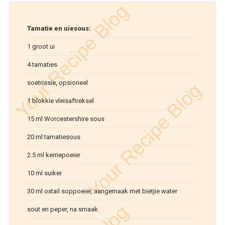
Tamatie en uiesous:
1 groot ui
4 tamaties
soetrissie, opsioneel
1 blokkie vleisaftreksel
15 ml Worcestershire sous
20 ml tamatiesous
2.5 ml kerriepoeier
10 ml suiker
30 ml oxtail soppoeier, aangemaak met bietjie water
sout en peper, na smaak