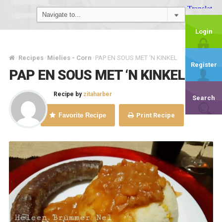
Login
Recipes
Mielies - Corn
PAP EN SOUS MET ‘N KINKEL
/
/
/
Register
PAP EN SOUS MET ‘N KINKEL
Recipe by
zitaharber
Search
Favorite Recipe
Print Recipe