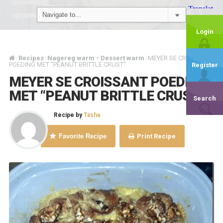
Login
Recipes
Nagereg warm - Dessert warm
MEYER SE CROISSANT
/
/
/
POEDING MET “PEANUT BRITTLE CRUST”
Register
MEYER SE CROISSANT POEDING
MET “PEANUT BRITTLE CRUST”
Search
Recipe by
Tasha
Favorite Recipe
Print Recipe