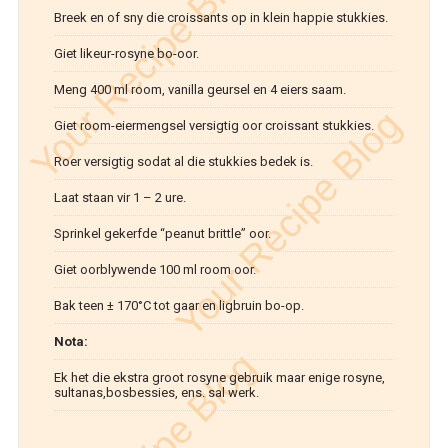
Breek en of sny die croissants op in klein happie stukkies.
Giet likeur-rosyne bo-oor.
Meng 400 ml room, vanilla geursel en 4 eiers saam.
Giet room-eiermengsel versigtig oor croissant stukkies.
Roer versigtig sodat al die stukkies bedek is.
Laat staan vir 1 – 2 ure.
Sprinkel gekerfde “peanut brittle” oor.
Giet oorblywende 100 ml room oor.
Bak teen ± 170°C tot gaar en ligbruin bo-op.
Nota:
Ek het die ekstra groot rosyne gebruik maar enige rosyne,
sultanas,bosbessies, ens. sal werk.