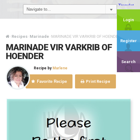
Login
Recipes
Marinade
MARINADE VIR VARKRIB OF HOENDER
/
/
/
Register
MARINADE VIR VARKRIB OF
HOENDER
Search
Recipe by
Marlene
Favorite Recipe
Print Recipe