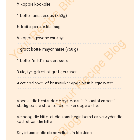
¼ koppie kookolie
1 bottel tamatiesous (750g)
½ bottel perske blatjang
¼ koppie gewone wit asyn
1 groot bottel mayonnaise (750 g)
1 bottel “mild” mosterdsous
3 uie, fyn gekerf of grof gerasper
4 eetlepels wit- of bruinsuiker opgelos in bietjie water.
Voeg al die bestanddele bymekaar in ‘n kastol en verhit
stadig op die stoof tot die suiker opgelos het.
Verhoog die hitte tot die sous begin borrel en verwyder die
kastrol van die hitte.
Sny intussen die rib se velkant in blokkies.