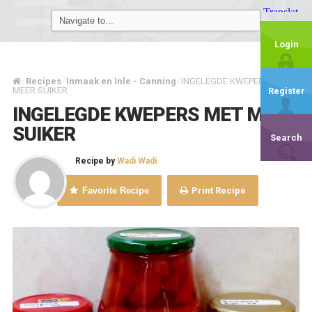
Login
Recipes
Inmaak en Inle - Canning
INGELEGDE KWEPERS MET
/
/
/
MEER SUIKER
Register
INGELEGDE KWEPERS MET MEER
SUIKER
Search
Recipe by
Wadi Wadi
Favorite Recipe
Print Recipe