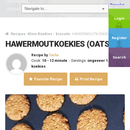
Login
Recipes
Klein Koekies - biscuits
HAWERMOUTKOEKIES (OATS)
/
/
/
Register
HAWERMOUTKOEKIES (OATS)
Recipe by
Tasha
Search
Cook:
10 - 12 minute
Servings:
ongeveer 1.8 kg
|
koekies
Favorite Recipe
Print Recipe