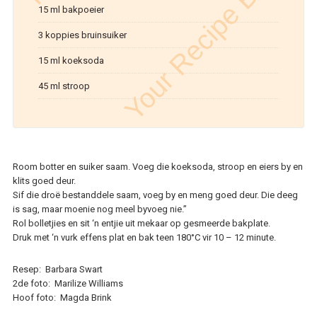
15 ml bakpoeier
3 koppies bruinsuiker
15 ml koeksoda
45 ml stroop
Room botter en suiker saam. Voeg die koeksoda, stroop en eiers by en
klits goed deur.
Sif die droë bestanddele saam, voeg by en meng goed deur. Die deeg
is sag, maar moenie nog meel byvoeg nie.”
Rol bolletjies en sit ‘n entjie uit mekaar op gesmeerde bakplate.
Druk met ‘n vurk effens plat en bak teen 180°C vir 10 – 12 minute.
Resep: Barbara Swart
2de foto: Marilize Williams
Hoof foto: Magda Brink