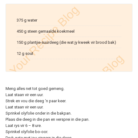
375 g water
450 g steen gemaalde koekmeel
150 g plantjie-suurdeeg (die wat jy kweek vir brood bak)
12 g sout
Meng alles net tot goed gemeng.
Laat staan vir een uur.
Strek en vou die deeg ‘n paar keer.
Laat staan vir een uur.
Sprinkel olyfolie onder in die bakpan.
Plaas die deeg in die pan en versprei in die pan.
Laat rys vir 6 – 8 ure.
Sprinkel olyfolie bo-oor.
Druk gate met jou vingers in die deeg.