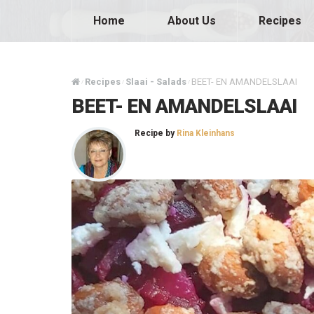
Home
About Us
Recipes
Recipes
Slaai - Salads
BEET- EN AMANDELSLAAI
/
/
/
BEET- EN AMANDELSLAAI
Recipe by
Rina Kleinhans